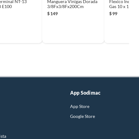
erminal NT-13
Manguera Vinigas Dorada
Flexico Inoxida
8 E100
3/8Fx3/8Fx200Cm
Gas 10 x 150
$
149
$
99
App Sodimac
App Store
Google Store
ista