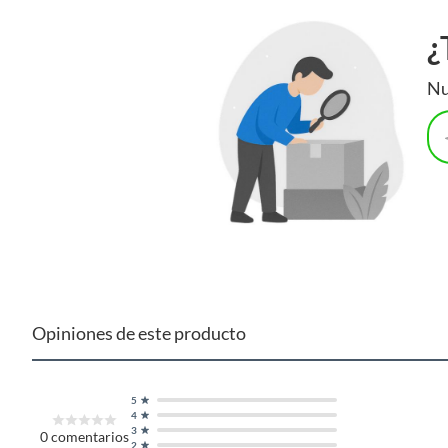
¿
Nu
Opiniones de este producto
5
4
3
0
comentarios
2