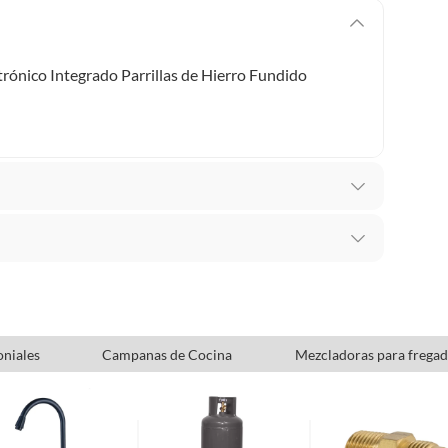
rónico Integrado Parrillas de Hierro Fundido
beneficio de Satisfacción garantizada. Esto significa
uenta de que necesitas otro tipo de producto para tus
niales
Campanas de Cocina
Mezcladoras para fregad
l cambio de producto dentro de los primeros 30 días
es