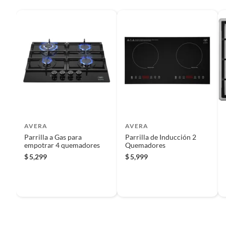
Recuerda que, al momento de la recolección, nuestro person
anterioridad sean cumplidos para aprobar que cuentas con e
Tipo de panel de control
Análog
Reembolso de dinero
Iniciaremos el reembolso de tu dinero cuando recibamos el
AVERA
AVERA
Parrilla a Gas para
Parrilla de Inducción 2
empotrar 4 quemadores
Quemadores
$
5,299
$
5,999