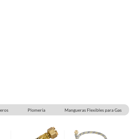
eros
Plomería
Mangueras Flexibles para Gas
Microondas