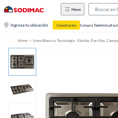
Menú
l
Ingresa tu ubicación
Constructor
Compra Telefónica
Fact
o
c
Home
Línea Blanca y Tecnología - Estufas, Parrillas, Cam
a
t
i
o
n
-
i
c
o
n