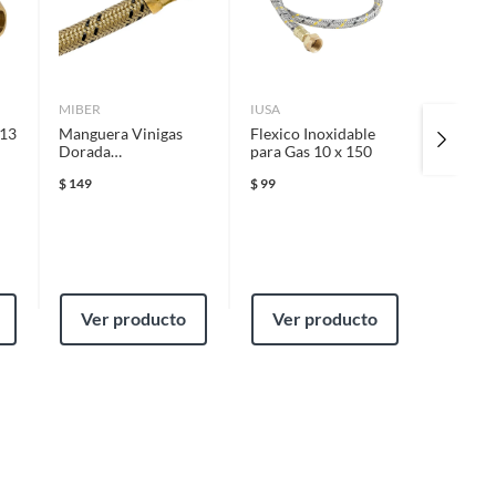
MIBER
IUSA
KOBLEN
-13
Manguera Vinigas
Flexico Inoxidable
Parrilla
Dorada
para Gas 10 x 150
Koblen
3/8Fx3/8Fx200Cm
2000-E
$
149
$
99
$
313.65
$
369
Ver producto
Ver producto
Ver