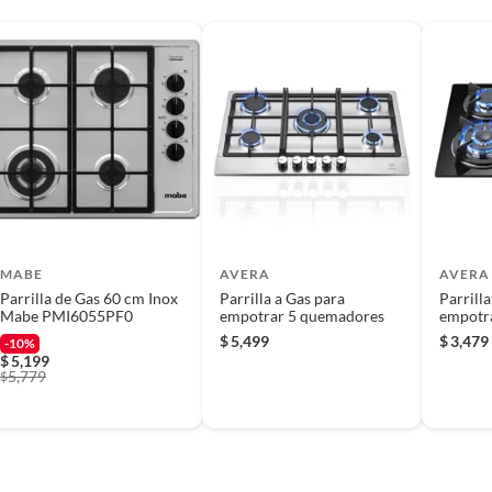
al verificará que los requisitos descritos con
l beneficio de Satisfacción garantizada.
o
 producto.
MABE
AVERA
AVERA
Parrilla de Gas 60 cm Inox
Parrilla a Gas para
Parrilla
Mabe PMI6055PF0
empotrar 5 quemadores
empotr
$
5,499
$
3,479
-10%
$
5,199
5,779
$