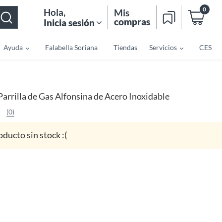
0
Hola
,
Mis
compras
Inicia sesión
Ayuda
Falabella Soriana
Tiendas
Servicios
CES
Parrilla de Gas Alfonsina de Acero Inoxidable
(0)
oducto sin stock :(