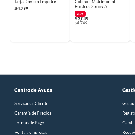
Tarja Daniela Empotre
Colchón Matrimonial
Burdeos Spring Air
$
4,799
-36%
$
3,049
4,749
$
Centro de Ayuda
Gesti
Servicio al Cliente
Gestio
Garantía de Precios
Regist
Formas de Pago
Cambi
Venta a empresas
Recupe