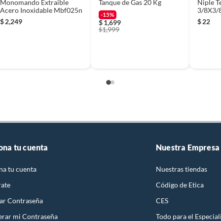
Monomando Extraible
Tanque de Gas 20 Kg
Niple T
Acero Inoxidable Mbf025n
3/8X3/
-15%
$
2,249
$
22
$
1,699
1,999
$
ona tu cuenta
Nuestra Empresa
na tu cuenta
Nuestras tiendas
rate
Código de Etica
ar Contraseña
CES
rar mi Contraseña
Todo para el Especial