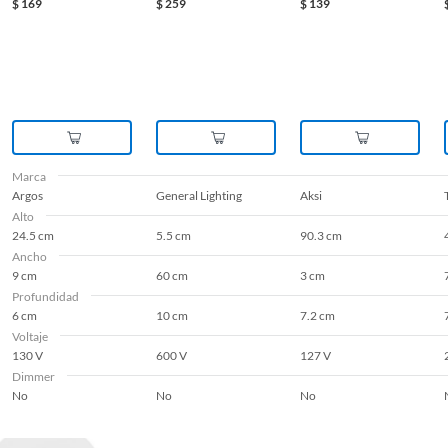
$
169
$
259
$
139
Marca
Argos
General Lighting
Aksi
Alto
24.5 cm
5.5 cm
90.3 cm
Ancho
9 cm
60 cm
3 cm
Profundidad
6 cm
10 cm
7.2 cm
Voltaje
130 V
600 V
127 V
Dimmer
No
No
No