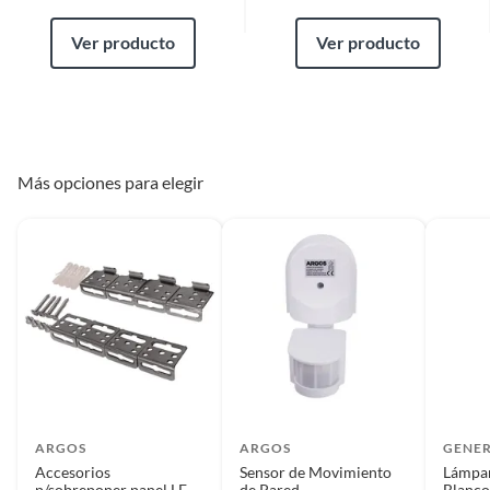
Ver producto
Ver producto
Más opciones para elegir
ARGOS
ARGOS
GENER
Accesorios
Sensor de Movimiento
Lámpar
p/sobreponer panel LED
de Pared
Blanc