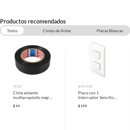
Productos recomendados
Todos
Cintas de Aislar
Placas Blancas
Decoración para el hogar
Lámparas
Lámparas de Sobreponer
Canaletas
Accesorios para albercas
Pinturas de Exterior
TESA
BTICINO
Cinta aislante
Placa con 1
multipropósito negra
Interruptor Sencillo +
5 m x 18 mm
2P+T 1 Módulo
$
19
$
159
Blanco (Armada)