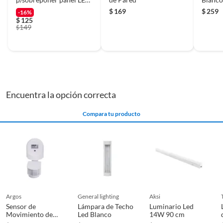
tipo c 60 x 60
$
169
$
259
-16%
$
125
149
$
Encuentra la opción correcta
Compara tu producto
argos
general lighting
aksi
Sensor de
Lámpara de Techo
Luminario Led
Movimiento de
Led Blanco
14W 90 cm
Pared