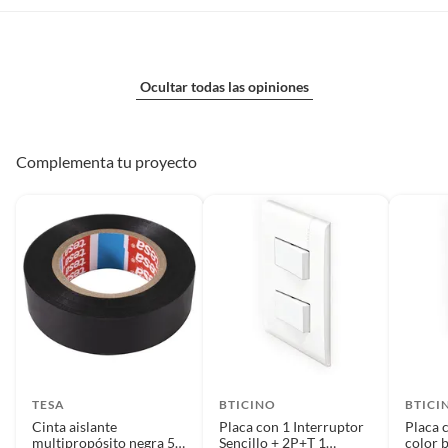
Ocultar todas las opiniones
Complementa tu proyecto
TESA
BTICINO
BTICI
Cinta aislante
Placa con 1 Interruptor
Placa c
multipropósito negra 5
Sencillo + 2P+T 1
color 