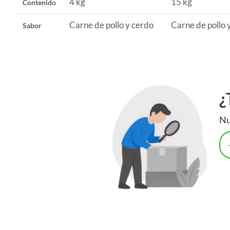
4 kg
15 kg
Contenido
mantener a tu perro limpio y con una sonrisa radiante.
Carne de pollo y cerdo
Carne de pollo 
Sabor
¿
Nu