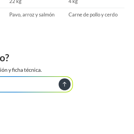
22 kg
4 kg
Pavo, arroz y salmón
Carne de pollo y cerdo
to?
ión y ficha técnica.