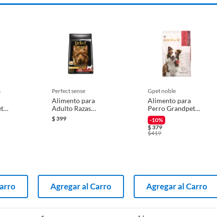
a
perfect sense
gpet noble
Alimento para
Alimento para
t
Adulto Razas
Perro Grandpet
Minis
Chicas 3 Kg
Noble Adulto 4Kg
$
399
-10%
$
379
$
419
Carro
Agregar al Carro
Agregar al Carro
 perro
trar en Sodimac una gran variedad de premios y carnazas
s encontrar shampoo y limpieza dental para perros, para