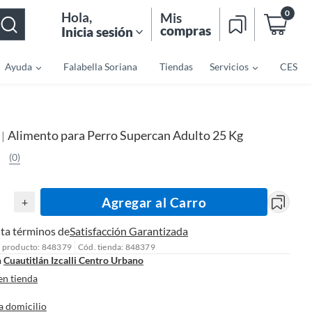
0
Hola
,
Mis
compras
Inicia sesión
Ayuda
Falabella Soriana
Tiendas
Servicios
CES
Alimento para Perro Supercan Adulto 25 Kg
|
n
(0)
Agregar al Carro
+
ta términos de
Satisfacción Garantizada
l producto: 848379
Cód. tienda: 848379
n
Cuautitlán Izcalli Centro Urbano
en tienda
a domicilio