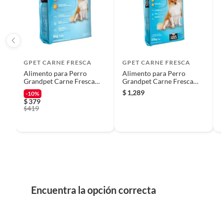
Características
Iniciaremos el reembolso de tu dinero cuando recibamos el
SuperCan Adulto es un alimento para perros de todas las edad
un alimento seco que le proporciona a tu perro la nutrición qu
GPET CARNE FRESCA
GPET CARNE FRESCA
Alimento para Perro
Alimento para Perro
Grandpet Carne Fresca
Grandpet Carne Fresca
Minis 4 Kg
Minis 15 Kg
$
1,289
-10%
$
379
419
$
Encuentra la opción correcta