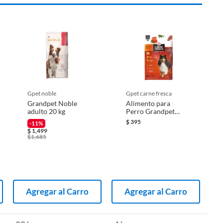
gpet noble
gpet carne fresca
Grandpet Noble
Alimento para
adulto 20 kg
Perro Grandpet
Carne Fresca
$
395
-11%
Force 4 Kg
$
1,499
$
1,685
Agregar al Carro
Agregar al Carro