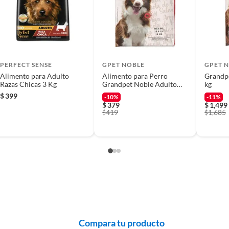
 producto.
es, elaborado con harina de carne de cerdo y/o pollo. Es
e necesita para mantenerse activo y saludable.
PERFECT SENSE
GPET NOBLE
GPET 
Alimento para Adulto
Alimento para Perro
Grandpe
Razas Chicas 3 Kg
Grandpet Noble Adulto
kg
4Kg
$
399
-10%
-11%
$
379
$
1,499
419
1,685
$
$
Compara tu producto