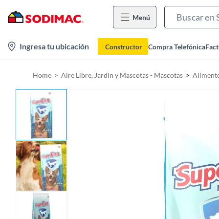
Menú
l
Ingresa tu ubicación
Constructor
Compra Telefónica
Fact
o
c
Home
Aire Libre, Jardín y Mascotas - Mascotas
Aliment
a
t
i
o
n
-
i
c
o
n