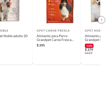
NOBLE
GPET CARNE FRESCA
GPET NOBLE
t Noble adulto 20
Alimento para Perro
Alimento para 
Grandpet Carne Fresca
Grandpet Noble
Force 4 Kg
Kg
$
395
-10%
$
379
419
$