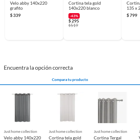
Velo abby 140x220
Cortina tela gold
Cortin
grafito
140x220 blanco
135 x 
$
339
$
799
-43%
$
295
519
$
Encuentra la opción correcta
Compara tu producto
just home collection
just home collection
just home collection
Velo abby 140x220
Cortina tela gold
Cortina Tergal