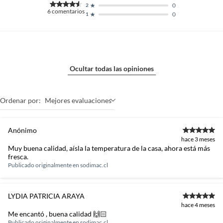
0
2
6
comentarios
0
1
Ocultar todas las opiniones
Ordenar por:
Mejores evaluaciones
Anónimo
hace 3 meses
Muy buena calidad, aísla la temperatura de la casa, ahora está más
fresca.
Publicado originalmente en
sodimac.cl
LYDIA PATRICIA ARAYA
hace 4 meses
Me encantó , buena calidad 🙌🏻
Publicado originalmente en
sodimac.cl