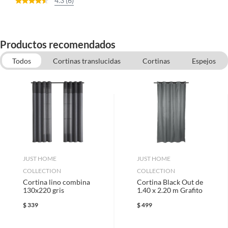
4.3 (6)
Productos recomendados
Todos
Cortinas translucidas
Cortinas
Espejos
Tapetes para baño
Tapetes
Cojines Decorativos
Accesorios para Cortinas y Cortineros
Cortineros para baño y más
JUST HOME
JUST HOME
COLLECTION
COLLECTION
Cortina lino combina
Cortina Black Out de
130x220 gris
1.40 x 2.20 m Grafito
$
339
$
499