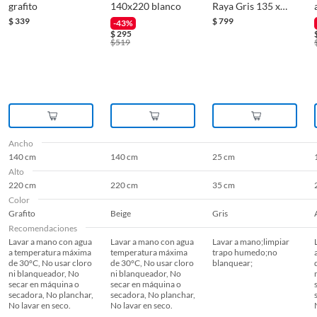
grafito
140x220 blanco
Raya Gris 135 x
250 cm par
$
339
$
799
-43%
$
295
$
519
Ancho
140 cm
140 cm
25 cm
Alto
220 cm
220 cm
35 cm
Color
Grafito
Beige
Gris
Recomendaciones
Lavar a mano con agua
Lavar a mano con agua
Lavar a mano;limpiar
a temperatura máxima
temperatura máxima
trapo humedo;no
de 30°C, No usar cloro
de 30°C, No usar cloro
blanquear;
ni blanqueador, No
ni blanqueador, No
secar en máquina o
secar en máquina o
secadora, No planchar,
secadora, No planchar,
No lavar en seco.
No lavar en seco.