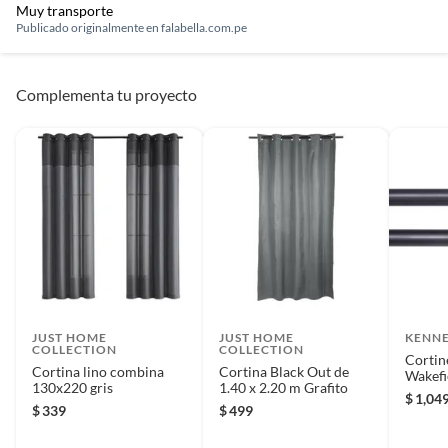
Muy transporte
Publicado originalmente en
falabella.com.pe
Complementa tu proyecto
JUST HOME
JUST HOME
KENN
COLLECTION
COLLECTION
Cortin
Cortina lino combina
Cortina Black Out de
Wakefi
130x220 gris
1.40 x 2.20 m Grafito
de bol
$
1,04
Negro
$
339
$
499