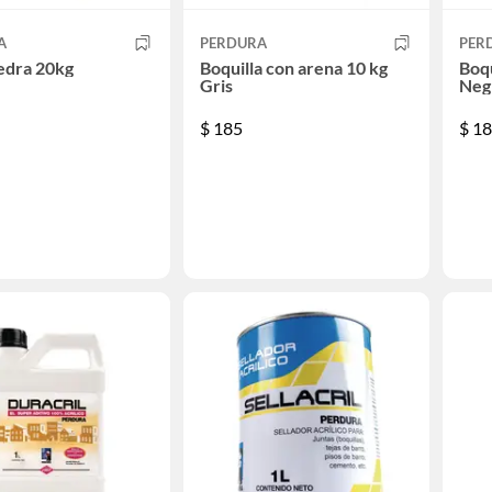
A
PERDURA
PER
edra 20kg
Boquilla con arena 10 kg
Boqu
Gris
Neg
$
185
$
18