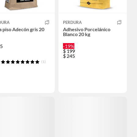
DURA
PERDURA
 piso Adecón gris 20
Adhesivo Porcelánico
Blanco 20 kg
5
-19%
$
199
$
245
(1)