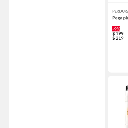
PERDUR
Pega pi
-9%
$
199
$
219