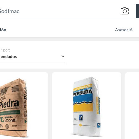
Search
Bar
ión
AsesorIA
r por
:
endados