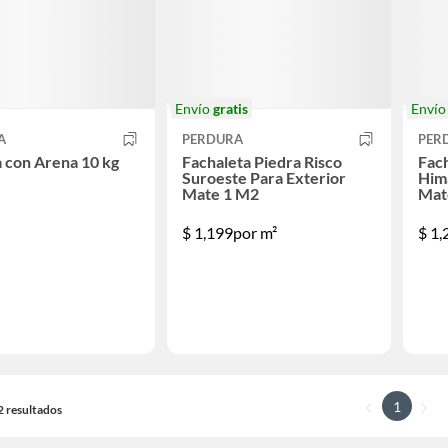
Envío
gratis
Enví
A
PERDURA
PER
a con Arena 10 kg
Fachaleta Piedra Risco
Fach
Suroeste Para Exterior
Hima
Mate 1 M2
Mat
$
1,199
por m²
$
1,
1
22 resultados