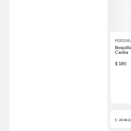
PERDUR
Boquill
Caoba
$
185
1 - 22 de 