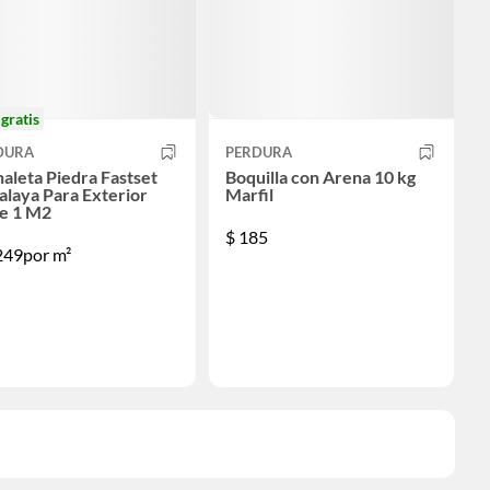
o
gratis
DURA
PERDURA
aleta Piedra Fastset
Boquilla con Arena 10 kg
laya Para Exterior
Marfil
e 1 M2
$
185
249
por m²