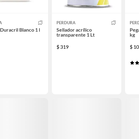
A
PERDURA
PER
Duracril Blanco 1 l
Sellador acrílico
Pega
transparente 1 Lt
kg
$
319
$
10