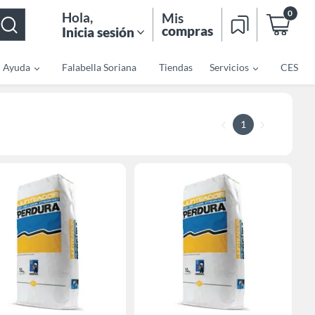
0
Hola
,
Mis
compras
Inicia sesión
Ayuda
Falabella Soriana
Tiendas
Servicios
CES
1