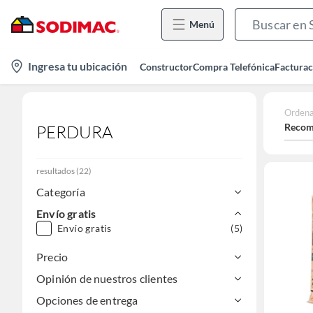
Menú
location-
Ingresa tu ubicación
Constructor
Compra Telefónica
Facturac
icon
Ordena
Recom
PERDURA
resultados
(
22
)
Categoría
Envío gratis
Envío gratis
(5)
Precio
Opinión de nuestros clientes
Opciones de entrega