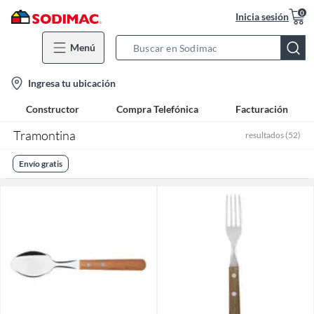
0
Inicia sesión
Menú
Search
Bar
location-
Ingresa tu ubicación
icon
Constructor
Compra Telefónica
Facturación
Tramontina
resultados
(
52
)
Envío gratis