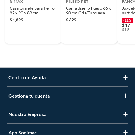
RIMAX
PILESO PET
FANCY
Casa Grande para Perro
Cama diseño hueso 66 x
Juguet
92 x 90 x 89 cm
90 cm Gris/Turquesa
surtid
$
1,899
$
329
-11%
$
17
19
$
Centro de Ayuda
Gestiona tu cuenta
Servicio al Cliente
Garantía de Precios
Nuestra Empresa
Gestiona tu cuenta
Formas de Pago
Registrate
Venta a empresas
App Sodimac
Nuestras tiendas