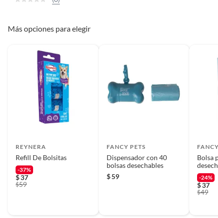
Más opciones para elegir
REYNERA
FANCY PETS
FANCY
Refill De Bolsitas
Dispensador con 40
Bolsa 
bolsas desechables
desech
-37%
pzas
$
59
$
37
-24%
59
$
$
37
49
$