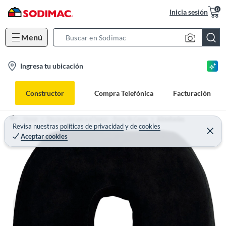
0
Inicia sesión
Menú
S
e
l
Ingresa tu ubicación
a
o
r
c
c
Constructor
Compra Telefónica
Facturación
a
h
t
B
Home
Decoración para el hogar - Ropa de Cama
Almohadas
i
Revisa nuestras
políticas de privacidad
y
de
cookies
a
Aceptar cookies
o
r
n
-
i
c
o
n