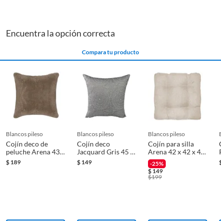
Material del relleno
Fibra sintética
Encuentra la opción correcta
Compara tu producto
blancos pileso
blancos pileso
blancos pileso
Cojín deco de
Cojín deco
Cojín para silla
peluche Arena 43 x
Jacquard Gris 45 x
Arena 42 x 42 x 4
43 cm
45 cm
cm
$
189
$
149
-25%
$
149
$
199