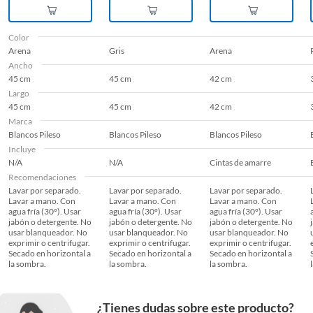
Color
Arena
Gris
Arena
Ancho
45 cm
45 cm
42 cm
Largo
45 cm
45 cm
42 cm
Marca
Blancos Pileso
Blancos Pileso
Blancos Pileso
Incluye
N/A
N/A
Cintas de amarre
Recomendaciones
Lavar por separado.
Lavar por separado.
Lavar por separado.
Lavar a mano. Con
Lavar a mano. Con
Lavar a mano. Con
agua fría (30°). Usar
agua fría (30°). Usar
agua fría (30°). Usar
jabón o detergente. No
jabón o detergente. No
jabón o detergente. No
usar blanqueador. No
usar blanqueador. No
usar blanqueador. No
exprimir o centrifugar.
exprimir o centrifugar.
exprimir o centrifugar.
Secado en horizontal a
Secado en horizontal a
Secado en horizontal a
la sombra.
la sombra.
la sombra.
¿Tienes dudas sobre este producto?