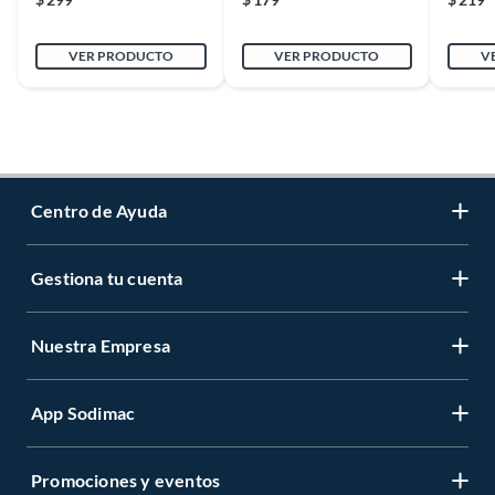
VER PRODUCTO
VER PRODUCTO
V
Centro de Ayuda
Gestiona tu cuenta
Servicio al Cliente
Garantía de Precios
Nuestra Empresa
Gestiona tu cuenta
Formas de Pago
Registrate
Venta a empresas
App Sodimac
Nuestras tiendas
Cambiar Contraseña
Términos y Condiciones
Código de Etica
Recuperar mi Contraseña
Promociones y eventos
App Store IOS