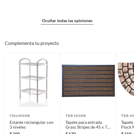
Ocultar todas las opiniones
Complementa tu proyecto
ITALHOME
TKR HOME
TKR 
Estante rectangular con
Tapete para entrada
Tapete
3 niveles
Grass Stripes de 45 x 75
Flock 
cm Café
60 cm 
$
299
$
179
$
219