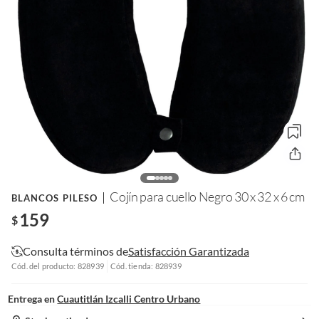
Cojín para cuello Negro 30 x 32 x 6 cm
BLANCOS PILESO
159
$
Consulta términos de
Satisfacción Garantizada
Cód. del producto: 828939
Cód. tienda: 828939
Entrega en
Cuautitlán Izcalli Centro Urbano