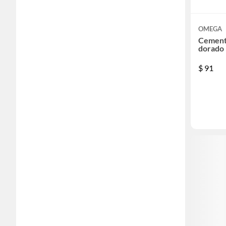
OMEGA
Cemento
dorado 
$
91