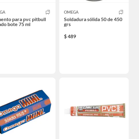
GA
OMEGA
nto para pvc pitbull
Soldadura sólida 50 de 450
do bote 75 ml
grs
$
489