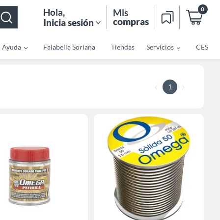
0
Hola
,
Mis
compras
Inicia sesión
Ayuda
Falabella Soriana
Tiendas
Servicios
CES
1