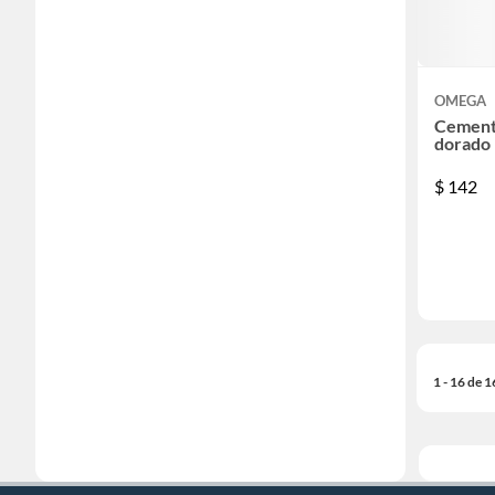
OMEGA
Cemento
dorado 
$
142
1 - 16 de 