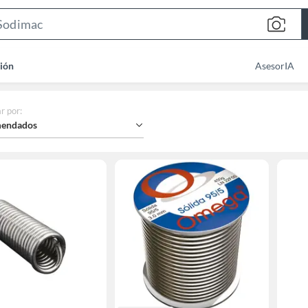
Search
Bar
ión
AsesorIA
r por
:
endados