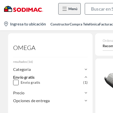
Menú
location-
Ingresa tu ubicación
Constructor
Compra Telefónica
Facturac
icon
Ordena
Recom
OMEGA
resultados
(
16
)
Categoría
Envío gratis
Envío gratis
(1)
Precio
Opciones de entrega