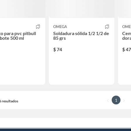
OMEGA
OME
 para pvc pitbull
Soldadura sólida 1/2 1/2 de
Ceme
bote 500 ml
85 grs
dor
$
74
$
47
1
16 resultados