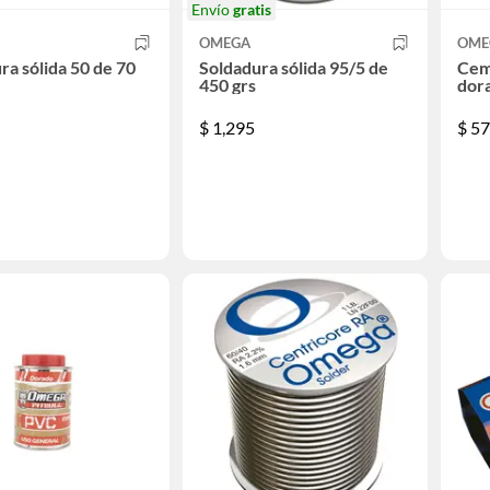
Envío
gratis
OMEGA
OME
ra sólida 50 de 70
Soldadura sólida 95/5 de
Ceme
450 grs
dora
$
1,295
$
57