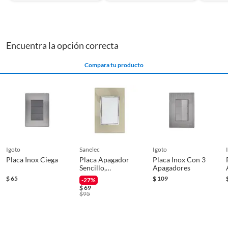
puedes considerar cintas de aislar para proteger los cables y
asegurar una instalación segura. ¡No olvides que en Sodimac
encontrarás todo lo que necesitas para completar tus
proyectos de manera eficiente y segura!
Encuentra la opción correcta
Compara tu producto
igoto
sanelec
igoto
Placa Inox Ciega
Placa Apagador
Placa Inox Con 3
Sencillo,
Apagadores
Champagne
$
65
$
109
-27%
$
69
$
95