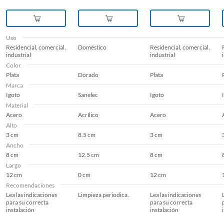
Uso
Residencial, comercial,
Doméstico
Residencial, comercial,
industrial
industrial
Color
Plata
Dorado
Plata
Marca
Igoto
Sanelec
Igoto
Material
Acero
Acrílico
Acero
Alto
3 cm
8.5 cm
3 cm
Ancho
8 cm
12.5 cm
8 cm
Largo
12 cm
0 cm
12 cm
Recomendaciones
Lea las indicaciones
Limpieza periodica.
Lea las indicaciones
para su correcta
para su correcta
instalación
instalación