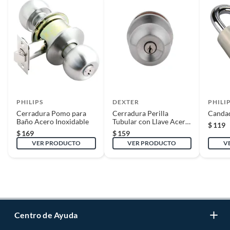
PHILIPS
DEXTER
PHILI
Cerradura Pomo para
Cerradura Perilla
Canda
Baño Acero Inoxidable
Tubular con Llave Acero
$
119
Inox.B. Pack
$
169
$
159
VER PRODUCTO
VER PRODUCTO
V
Centro de Ayuda