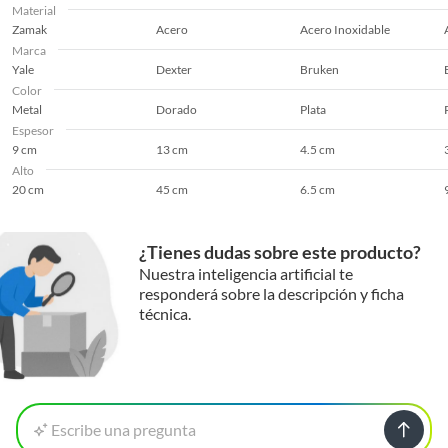
Material
Zamak
Acero
Acero Inoxidable
Garantía
3 Años
Marca
Yale
Dexter
Bruken
Color
Metal
Dorado
Plata
Marca
Yale
Espesor
9 cm
13 cm
4.5 cm
Alto
Material
Metal
20 cm
45 cm
6.5 cm
Tamaño de la pila
AA
¿Tienes dudas sobre este producto?
Nuestra inteligencia artificial te
responderá sobre la descripción y ficha
Tipo pestillo
Cerradura
técnica.
Escribe una pregunta