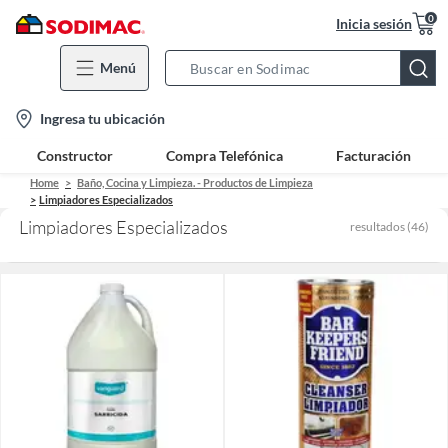
0
Inicia sesión
Menú
Search
Bar
location-
Ingresa tu ubicación
icon
Constructor
Compra Telefónica
Facturación
Home
Baño, Cocina y Limpieza. - Productos de Limpieza
Limpiadores Especializados
Limpiadores Especializados
resultados
(
46
)