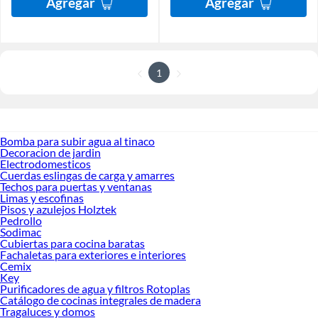
Agregar
Agregar
1
Bomba para subir agua al tinaco
Decoracion de jardin
Electrodomesticos
Cuerdas eslingas de carga y amarres
Techos para puertas y ventanas
Limas y escofinas
Pisos y azulejos Holztek
Pedrollo
Sodimac
Cubiertas para cocina baratas
Fachaletas para exteriores e interiores
Cemix
Key
Purificadores de agua y filtros Rotoplas
Catálogo de cocinas integrales de madera
Tragaluces y domos