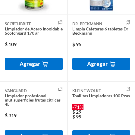
SCOTCHBRITE
DR. BECKMANN
Limpiador de Acero Inoxidable
Limpia Cafeteras 6 tabletas Dr
Scotchgard 170 gr
Beckmann
$
109
$
95
Agregar
Agregar
VANGUARD
KLEINE WOLKE
Limpiador profesional
Toallitas Limpiadoras 100 Pzas
mutisuperficies frutas cítricas
4L
-71%
$
29
$
319
$
99