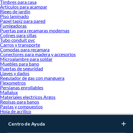
Timbres para casa
Articulos para acampar
Riego de jardin
Piso laminado
Papel tapiz para pared
Fumigadoras
Puertas para recamaras modernas
Cojines para sillas
Tubo conduit pvc
Carros y transporte
Comodas para recamara
Conectores para madera y accesorios
Microalambre para soldar
Muebles para bano
Puertas de seguridad
Llaves y dados
Regulador de gas con manguera
Flexometros
Persianas enrollables
Mallalux
Materiales electricos Argos
Repisas para banos
Pastas y compuestos
Hoja de acrilico
Centro de Ayuda